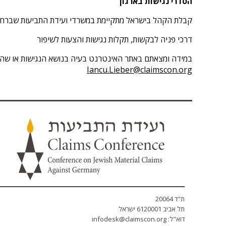
הסדרי נגישות בארגון
קבלת הקהל בישראל מתקיימת במשרדי ועידת התביעות שברחוב קרליבך מספר 25 בתל אביב. במשרד מותקנת מעלית ו
דרכי פניה לבקשות, תקלות נגישות והצעות לשיפור
במידה ומצאתם באתר האינטרנט בעיה בנושא הנגישות או שהנכם זקוקים 
Iancu.Lieber@claimscon.org
ת"ד 20064
תל אביב 6120001 ישראל
דוא"ל:
infodesk@claimscon.org