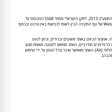
התאמות הנגישות באתר בוצעו בהתאם לסימן ג': שירותי האינטרנט, בתקנות שוויון זכויות לאנשים עם מוגבלות (התאמות נגישות לשירות), התשע"ג-2013, לתקן הישראלי מספר 5568 המבוסס על
הנחיותWCAG 2.0 , האתר הונגש בהתאם לדרגה AA לפי הקריטריונים המפורטים בהנחיות Web Content Accessibility Guidelines 2.0 של גוף התקינה הבין-לאומי לנגישות באינטרנט ובכפוף
 אמצעי הניווט באתר פשוטים וברורים, וניתן לנווט
בדפדפנים מודרניים; האתר מותאם לתצוגה תואמת מגוון
מסכים ורזולוציות; תוכן האתר כתוב בשפה פשוטה וברורה; כל הדפים באתר בעלי מבנה קבוע; לכל התמונות באתר יש הסבר טקסטואלי חלופי (Alt); האתר מאפשר שינוי גודל הגופן על ידי שימוש