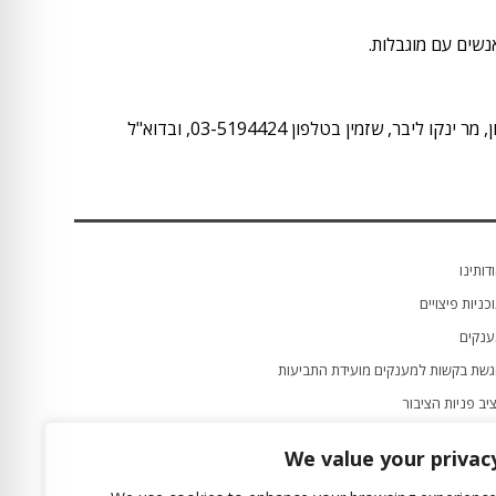
מין בטלפון 03-5194424, ובדוא"ל
דותינו
כניות פיצויים
נקים
שת בקשות למענקים מועידת התביעות
יב פניות הציבור
שות
We value your privac
הרת נגישות