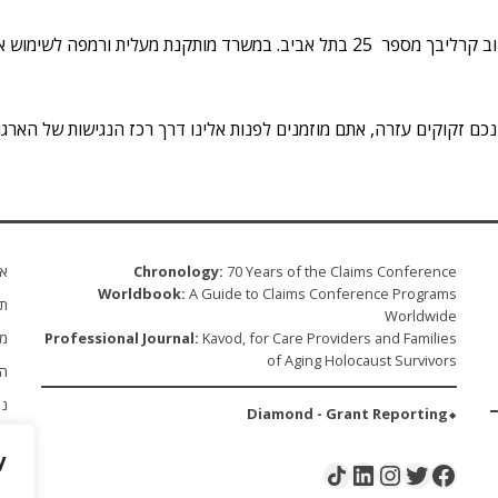
רמפה לשימוש אנשים עם מוגבלות.
עזרה, אתם מוזמנים לפנות אלינו דרך רכז הנגישות של הארגון, מר ינקו ליבר, שז
70 Years of the Claims Conference
Chronology:
או
Worldbook:
A Guide to Claims Conference Programs
תו
Worldwide
Kavod, for Care Providers and Families
Professional Journal:
מע
of Aging Holocaust Survivors
הג
נצ
⬥Diamond - Grant Reporting
חד
y
LinkedIn
Instagram
Share Icon
Twitter
Facebook
הצ