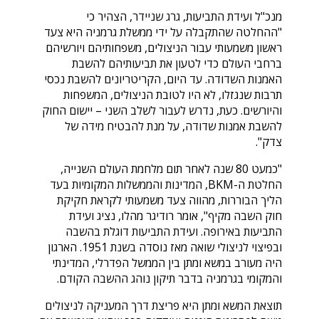
מנכ"ל ועידת התביעות, גרג שניידר, הצהיר כי
"ההחלטה שהתקבלה על ידי ממשלת גרמניה היא צעד
ראשון משמעותי עבור הניצולים, משפחותיהם ויורשיהם
ברחבי העולם כדי לטעון את תביעותיהם להשבת
האמנות השדודה. עד היום, הקריטריונים להשבת נכסי
תרבות שנגזלו, לא היו לטובת הניצולים, המשפחות
והיורשים. כעת, נדרש לעבור לשלב השני – יישום החוק
להשבת אמנות שדודה, על מנת להבטיח מידה של
צדק".
"כמעט 80 שנה לאחר תום מלחמת העולם השנייה,
החלטת ה-BKM, המדינות והממשלות המקומיות בעד
הליך הבוררות, מהווה צעד משמעותי לקראת חקיקת
חוק השבה מקיף", אומר רודיגר מהלו, נציג ועידת
התביעות באירופה. ועידת התביעות דוגלת בהשבה
ובפיצוי לניצולי שואה מאז נוסדה בשנת 1951. הארגון
היה מעורב במשא ומתן בין הממשל הפדרלי, המדינתי
והמקומי בגרמניה בדבר תיקון נוהג ההשבה הקודם.
תוצאת המשא ומתן היא פריצת דרך המעניקה לניצולים