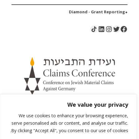
⬥Diamond - Grant Reporting
LinkedIn
Instagram
Share Icon
Twitter
Facebook
We value your privacy
ת"ד 20064
תל אביב 6120001 ישראל
We use cookies to enhance your browsing experience,
דוא"ל:
infodesk@claimscon.org
serve personalised ads or content, and analyse our traffic.
יצירת קשר
By clicking "Accept All", you consent to our use of cookies.