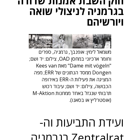
חוק השבת אמנות שדודה
בגרמניה לניצולי שואה
ויורשיהם
משמאל לימין: אופנבך, גרמניה, ספרים
וחומר ארכיוני במחסן OAD, צילום: יד ושם;
"Dame mit vögeln" מאת Kees van
Dongen ממסד הנתונים של ERR; מפה
המציגה את פעילות ה-ERR באירופה
הכבושה, צילום: יד ושם; עיבוד רכוש
תרבותי שנגזל באחד ממחנות M-Aktion
(אוסטרליץ או בסאנו).
ועידת התביעות וה-
Zentralrat בגרמניה