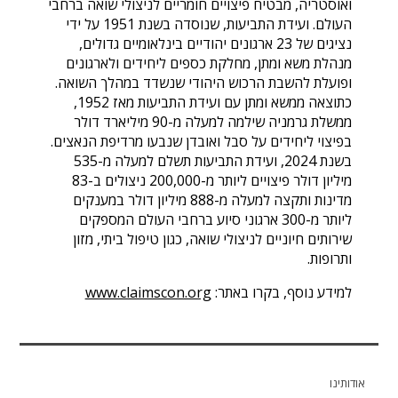
ואוסטריה, מבטיח פיצויים חומריים לניצולי שואה ברחבי
העולם. ועידת התביעות, שנוסדה בשנת 1951 על ידי
נציגים של 23 ארגונים יהודיים בינלאומיים גדולים,
מנהלת משא ומתן, מחלקת כספים ליחידים ולארגונים
ופועלת להשבת הרכוש היהודי שנשדד במהלך השואה.
כתוצאה ממשא ומתן עם ועידת התביעות מאז 1952,
ממשלת גרמניה שילמה למעלה מ-90 מיליארד דולר
בפיצוי ליחידים על סבל ואובדן שנבעו מרדיפת הנאצים.
בשנת 2024, ועידת התביעות תשלם למעלה מ-535
מיליון דולר פיצויים ליותר מ-200,000 ניצולים ב-83
מדינות ותקצה למעלה מ-888 מיליון דולר במענקים
ליותר מ-300 ארגוני סיוע ברחבי העולם המספקים
שירותים חיוניים לניצולי שואה, כגון טיפול ביתי, מזון
ותרופות.
למידע נוסף, בקרו באתר:
www.claimscon.org
אודותינו