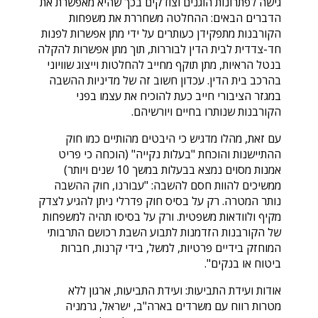
גישה לפתרונות הוגנים וצודקים בכך שהיא מאפשרת את
הדברים הבאים: ההחלטה משחררת את משפחות
הקורבנות מתפקידן כעותרים על ידי מתן אפשרות לפנות
חד-צדדית לבית הדין לבוררות, תוך מתן אפשרות להקלה
בנטל הראיות, מתן תוקף מחייב להחלטות וייצוג שוויוני
בהרכב בית הדין. עכדון חשוב זה של מדיניות ההשבה
במגזר הציבורי חייב כעת להוכיח את עצמו בפני
הקורבנות שנותרו בחיים ויורשיהם.
עם זאת, מהלו מדגיש כי היבטים מהותיים כמו חוק
ההתיישנות והוכחת "בעלות נקייה" (הוכחה כי פריט
אמנות מסוים נמצא בבעלות במשך 10 שנים ויותר)
ממשיכים להוות חסם להשבה: "עבורנו, חוק ההשבה
נותר המטרה. רק על בסיס חוק פדרלי ניתן להגיע לצדק
מקיף ולוודאות משפטית. ורק על בסיסו תהיה למשפחות
של הקורבנות הזדמנות לתבוע השבת רכושם התרבותי
המוחזק בידיים פרטיות, למשל, בידי קרנות, חברות
ביטוח או בנקים".
אודות ועידת התביעות: ועידת התביעות, ארגון ללא
מטרות רווח עם משרדים בארה"ב, ישראל, גרמניה