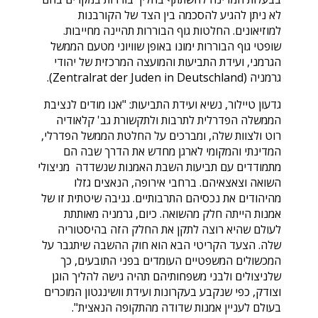
לא ניתן להגיע להסכמה בין הצד של הקורבנות
למוזיאונים. החלטות גוף הבוררות תהיינה מחייבות.
שופטי גוף הבוררות ימונו באופן שוויוני מטעם הממשל
הגרמני, ועידת התביעות והמועצה המרכזית של יהודי
גרמניה (Zentralrat der Juden in Deutschland).
גדעון טיילור, נשיא ועידת התביעות: "אנו מודים לנציבת
הממשלה הפדרלית לתרבות ולתקשורת גב' קלאודיה
רוט ולצוות שלה, ומברכים על החלטת הממשל הפדרלי,
המדינתי והמקומי לארגן מחדש את הדרך שבה הם
מתמודדים עם תביעות השבת האמנות שנשדדה מניצולי
השואה וצאצאיהם. ברחבי אירופה, הנאצים גזלו
מהיהודים את נכסיהם התרבותיים. גניבה שיטתית זו של
אמנות הייתה חלק מהשואה. כיום, גרמניה מאותתת
לעולם שהיא רוצה לתקן את החלק הזה בהיסטוריה
שלה. הצעד הקריטי הבא הוא חוק ההשבה שיתגבר על
המכשולים המשפטיים העומדים בפני התובעים, כך
שלניצולים ולבני משפחותיהם תהיה גישה להליך הוגן
וצודק, כפי שנקבע בעקרונות ועידת וושינגטון המוכרים
בעולם לעניין אמנות שדודה מהתקופה הנאצית".