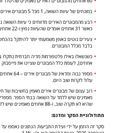
60 אחוזים מהמבוגרים האירים מאמינים שהיטלר והבכירים הנאצים ביצעו את רוב הפשעים נגד יהודים במהלך השואה.
במונחים של עיוות השואה, 1 מכל 5 מבוגרים אירים אינו מאמין שמספר היהודים שנהרגו במהלך השואה הוא מדויק (23 אחוז מהצעירים בגילאי 18 עד 29).
כאשר 31 אחוזים אומרים שהעיוות נפוץ ו-22 אחוזים אומרים שההכחשה נפוצה.
בלבד מכלל המבוגרים.
אחוזים), לעומת כלל המבוגרים שציינו את פייסבוק (41 אחוזים), X/טוויטר (38 אחוזים) וטיקטוק (37 אחוזים)
עלול לקרות שוב היום.
שהיא לא תקרה שוב, ו-88 אחוזים מאמינים שיש ללמד על השואה בבתי הספר.
מתודולוגיית הסקר ומדגם:
בנובמבר 2025. טעות הדגימה היא +/- 3.1%.