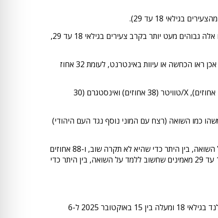
רבע מהמבוגרים האירים מדווחים כי עיוות השואה נפוץ באירלנד כיום ו-21 אחוזים אומרים שהכחשת השואה נפוצה. מספרים אלה גבוהים מעט יותר בקרב צעירים בגילאי 18 עד 29,
צעירים נוטים באופן משמעותי יותר להיתקל בהכחשה או עיוות השואה באינטרנט, כאשר 50 אחוזים מהצעירים אומרים שהם אכן ראו הכחשה או עיוות באינטרנט, לעומת 32 אחוז
כשנשאלו באילו פלטפורמות מדיה חברתית נתקלו בהכחשה או עיוות השואה, צעירים בגילאי 18 עד 29 ציינו את טיקטוק (44 אחוזים), X/טוויטר (38 אחוזים) ואינסטגרם (30
 – 64 אחוזים מכלל המבוגרים ו-69 אחוזים מהצעירים בגילאי 18 עד 29 – מאמינים שמשהו כמו השואה (רצח עם המוני נוסף נגד העם היהודי)
רוב עצום של מבוגרים אירים מאמין בחשיבות של חינוך בנושא השואה. 92 אחוזים מכלל המבוגרים מאמינים שחשוב ללמד על השואה, בין היתר כדי שהיא לא תקרה שוב, ו-88 אחוזים
מאמינים שיש ללמד על השואה בבתי הספר. מספרים אלה משתקפים בקבוצת הצעירים, כאשר 91 אחוז מהצעירים בגילאי 18 עד 29 מאמינים שחשוב ללמד על השואה, בין היתר כדי
סקר זה הוזמן על ידי ועידת התביעות. הנתונים נאספו על ידי Global Strategy Group, עם מדגם מייצג של 1,000 מבוגרים באירלנד בגילאי 18 ומעלה בין 15 באוקטובר 2025 ל-6