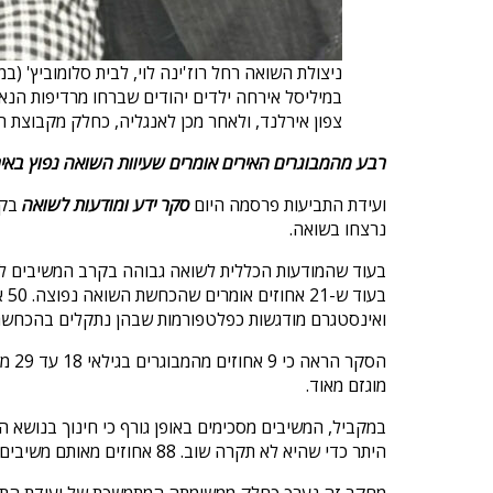
במיליסל אירחה ילדים יהודים שברחו מרדיפות הנאצ
צפון אירלנד, ולאחר מכן לאנגליה, כחלק מקבוצת ה
רבע מהמבוגרים האירים אומרים שעיוות השואה נפוץ באי
ועידת התביעות פרסמה היום
סקר ידע ומודעות לשואה
נרצחו בשואה.
בעוד שהמודעות הכללית לשואה גבוהה בקרב המשיבים לסק
ואינסטגרם מודגשות כפלטפורמות שבהן נתקלים בהכחשה א
מוגזם מאוד.
היתר כדי שהיא לא תקרה שוב. 88 אחוזים מאותם משיבים מאמינים שיש ללמד על השואה בבתי הספר.
מחקר זה נערך כחלק ממשימתה המתמשכת של ועידת התביע