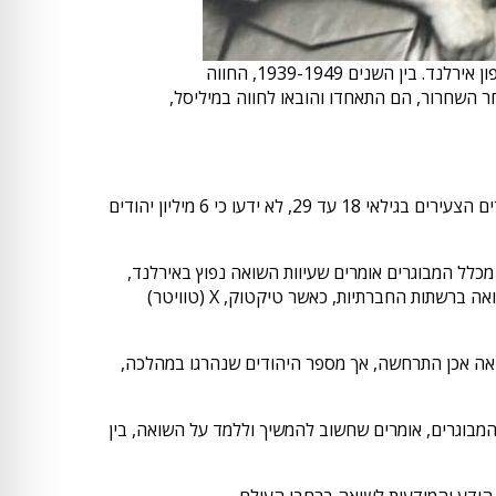
ניצולת השואה רחל רוז'ינה לוי, לבית סלומוביץ' (במרכז), יחד עם ילדים נוספים – ניצולי שואה, בחווה במיליסל (Millisle), צפון אירלנד. בין השנים 1939-1949, החווה
חר השחרור, הם התאחדו והובאו לחווה במיליסל,
בקרב מבוגרים אירים. 50 אחוז מכלל המבוגרים שנסקרו ו-54 אחוז מהמבוגרים הצעירים בגילאי 18 עד 29, לא ידעו כי 6 מיליון יהודים
כלל המבוגרים אומרים שעיוות השואה נפוץ באירלנד,
בעוד ש-21 אחוזים אומרים שהכחשת השואה נפוצה. 50 אחוז מהמבוגרים בגילאי 18 עד 29 אומרים שנתקלו בהכחשה או עיוות השואה ברשתות החברתיות, כאשר טיקטוק, X (טוויטר)
ד 29 מאמינים שהשואה היא מיתוס ולא התרחשה כלל, ו-19 אחוז מאמינים שהשואה אכן התרחשה, אך מספר היהודים שנהרגו במהלכה,
 כי חינוך בנושא השואה חשוב. 91 אחוזים מהצעירים בגילאי 18 עד 29, ו-92 אחוזים מכלל המבוגרים, אומרים שחשוב להמשיך וללמד על השואה, בין
ידע והמודעות לשואה ברחבי העולם.