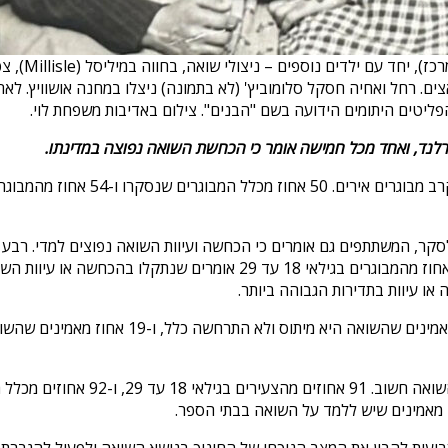
ים. רחל ואחיה חסקל סלומוביץ' (לא בתמונה) ניצלו במחנה אושוויץ. לא
פליטים היתומים הידועה בשם "הבנים". צילום באדיבות משפחת לוי.
רלנד, ואחד מכל חמישה אומר כי הכחשת השואה נפוצה במדינתו.
ר, המשתתפים גם אומרים כי הכחשה ועיוות השואה נפוצים למדי. רבע מ
ו עיוות בתדירות הגבוהה ביותר.
הסקר הראה כי 9 אחוזים מהמבוגרים בגילאי 18 ע
במקביל, המשיבים מסכימים באופן גורף
ות להבין את המצב הנוכחי של החינוך בנושא השואה ולפעול להגברת ה