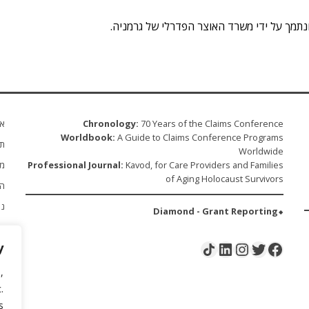
ונתמך על ידי משרד האוצר הפדרלי של גרמניה.
70 Years of the Claims Conference
Chronology:
או
Worldbook:
A Guide to Claims Conference Programs
תו
Worldwide
Kavod, for Care Providers and Families
Professional Journal:
מע
of Aging Holocaust Survivors
הג
נצ
⬥Diamond - Grant Reporting
חד
LinkedIn
Instagram
Share Icon
Twitter
Facebook
y
הצ
מש
,
.
הא
.