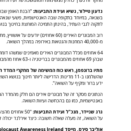
גדעון טיילור, נשיא ועידת התביעות:
"הבנת האופן שבו 
בשנאה, במיוחד בתקופה שבה האנטישמיות, פשעי שנאה נג
לתקוה לגבי העתיד, בהינתן התמיכה המוחצת בחינוך בנו
מ-40,000 המחנות והגטאות באירופה במהלך השואה.
64 אחוזים מכלל המבוגרים האירים מאמינים שמשהו דומה
שבהן 69 אחוזים מהמבוגרים בבריטניה ו-63 אחוז מהמבוגרים הצרפתים שנסקרו, מאמינים גם הם שמשהו כמו השואה עלול לקרות שוב.
מתיו ברונפמן, ראש כוח המשימה של מחקרי המדד ה
שהשלמנו ב-11 מדינות: הדרישה ליותר חינוך
ידע ברור ומקיף על השואה".
הנתונים מסקר זה של מבוגרים אירים הם חלק מהמדד הגלו
באנטישמיות, כמו גם בהכחשה ועיוות השואה.
גרג שניידר, מנכ"ל ועידת התביעות:
על השואה, זה מעלה שאלה חשובה: כיצד אירלנד יכולה ל
אוליבר סירס, מייסד Holocaust Awareness Ireland: