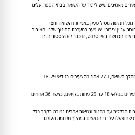
ירים מאמינים שיש ללמד על השואה בבתי הספר. עלינו
-6 מיליון יהודים נרצחו, אחד מכל חמישה מטיל ספק באמיתות השואה וחצי
עניין ציבורי. יש פער במערכת החינוך שלנו. הציבור
ם מהאירים מאמינים ששואה נוספת עלולה לקרות ו-50 אחוז מהצעירים כבר רואים הכחשה באינטרנט, זו כבר לא היסטוריה. זו
נתון זה אף חמור יותר בקרב מבוגרים צעירים בגילאי 18 עד 29, כאשר 54 אחוז מהם אינם יודעים כי 6 מיליון יהודים נהרגו במהלך השואה, ו-27 אחוז מהצעירים בגילאי 18-29
רוב יחסי מכלל המבוגרים האירים יודעים שמספר היהודים הגדול ביותר שנרצחו על ידי הנאצים הגיע מפולין (42 אחוזים). הצעירים בגילאי 18 עד 29 פחות בקיאים, כאשר 36 אחוזים
נאצים, ההיכרות הכללית עם מחנות וגטאות אחרים נמוכה בקרב כלל
יח לנקוב בשם של אף אחד מבין יותר מ-40,000 מחנות הריכוז והגטאות שהופעלו על ידי הנאצים במהלך מלחמת העולם