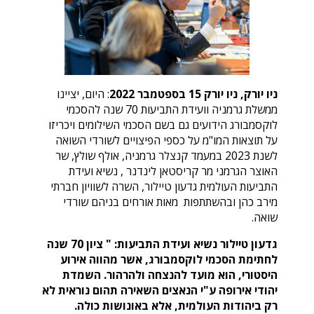
ניו יורק, ניו יורק 15 בספטמבר 2022
: היום, יציינו
ממשלת גרמניה וועידת התביעות 70 שנה להסכמי
לוקסמבורג הידועים גם בשם הסכמי השילומים ויכריזו
על תוצאות המו"מ על כספי הפיצויים לשורדי השואה
לשנת 2023 במעמד קנצלר גרמניה, אולף שולץ, שר
האוצר הגרמני מר קריסטאן לינדנר , נשיא ועידת
התביעות העולמית גדעון טיילור, השרה לשוויון חברתי
מירב כהן ובהשתתפות מאות אורחים בניהם שורדי
שואה.
גדעון טיילור נשיא ועידת התביעות: " ציון 70 שנה
לחתימת הסכמי לוקסמבורג, אשר מהווה אירוע
היסטורי, הוא מועד להנצחה ולהרהור. השמדת
יהודי אירופה ע"י הנאצים השאירה תהום נוראית לא
רק ביהודות העולמית, אלא באונושות כולה.