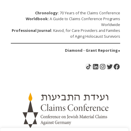
Chronology:
70 Years of the Claims Conference
Worldbook:
A Guide to Claims Conference Programs
Worldwide
Professional Journal:
Kavod, for Care Providers and Families
of Aging Holocaust Survivors
⬥Diamond - Grant Reporting
LinkedIn
Instagram
Share Icon
Twitter
Facebook