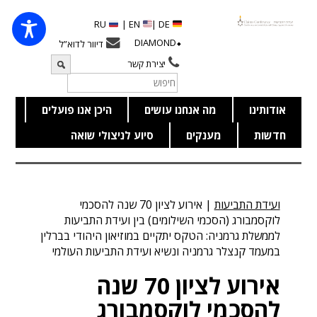
RU
EN |
DE |
⬥DIAMOND
דיוור לדוא”ל
יצירת קשר
אודותינו
מה אנחנו עושים
היכן אנו פועלים
חדשות
מענקים
סיוע לניצולי שואה
ועידת התביעות
|
אירוע לציון 70 שנה להסכמי
לוקסמבורג (הסכמי השילומים) בין ועידת התביעות
לממשלת גרמניה: הטקס יתקיים במוזיאון היהודי בברלין
במעמד קנצלר גרמניה ונשיא ועידת התביעות העולמי
אירוע לציון 70 שנה
להסכמי לוקסמבורג