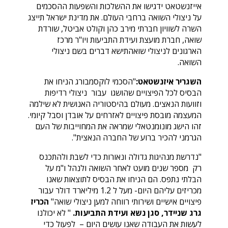
אייזנשטאט ידגישו את ההשלכות והשפעות ההסכמים
על ניצולי השואה ברחבי העולם. את מדינת ישראל תייצג
השרה לשוויון חברתי מירב כהן וקולט אביטל, שורדת
שואה, חברת מועצת ועידת התביעות ויו"ר מרכז
הארגונים לניצולי שואהתישא דברים בשם ניצולי
השואה.
השגריר איזנשטאט:
"הסכמי לוקסמבורג הניחו את
הבסיס לכל הפיצויים שהושגו עבור ניצולי רדיפות
וזוועות הנאצים. מעולם בהיסטוריה האנושית לא שילמה
המעצמה מובסת פיצויים לאזרחים על אובדן וסבל קיומי.
זהו הישג מונומנטאלי שמראה את המחוייבות של העם
הגרמני להכיר ברוע של החברה הנאצית".
"נדרשת מנהיגות גדולה ונאורות כדי לשבת ולהתכנס
רק מספר שנים מועט לאחר השואה ולנהל ו"מ על
הבלתי נתפס. הם הניחו את הבסיס לתוצאות שאנו
מכריזים עליהם היום- מעל ל 1.2 מיליארד דולר עבור
פיצויים אישיים ושירותי רווחה למען ניצולי שואה"
הכריז
גרג שניידר, סגן נשא ועידת התביעות.
" לא יכולנו
לעשות את העבודה שאנו עושים היום – לפעול כדי