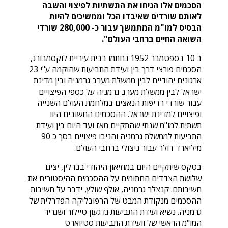
הסכמים אלו הניחו את התשתיות לפיצוי והשבה
לאותם שורדים שאיבדו הכל וממשיכים להיות
הבסיס למו"מ המתמשך עבור כ- 280,000 שורדי
השואה החיים ברחבי העולם".
ב 10 בספטמבר 1952 נחתמו בבית עיריית לוקסמבורג,
הסכמים פורצי דרך בין ועידת התביעות שהוקמה ע"י 23
ארגונים יהודיים לבין ממשלת מערב גרמניה ובין מדינת
ישראל לבין ממשלת מערב גרמניה על כספי הפיצויים
עבור שורדי רדיפות הנאצים במלחמת העולם השנייה
ופיצויים למדינת ישראל. ההסכמים החשובים היוו
תשתית למו"מ שנתי שהתקיים מאז ועד היום בין ועידת
התביעות לממשלת גרמניה והניבו פיצויים בסך כ 90
מיליארד דולר עבור ניצולי ברחבי העולם.
בטקס שיתקיים היום במוזיאון היהודי בברלין, יציגו
שלושת הצדדים החתומים על ההסכמים ההיסטורים את
חשיבותם. קנצלר גרמניה, אולף שולץ, ידבר על חשיבות
ההסכמים מנקודת המבט של הרפובליקה הפדרלית של
גרמניה. נשיא ועידת התביעות גדגעון טיילור ושגריר
המו"מ הראשי של וועידת התביעות סטיוארט