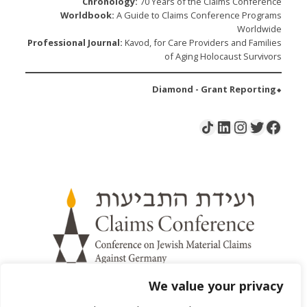
Chronology:
70 Years of the Claims Conference
Worldbook:
A Guide to Claims Conference Programs
Worldwide
Professional Journal:
Kavod, for Care Providers and Families
of Aging Holocaust Survivors
⬥Diamond - Grant Reporting
LinkedIn
Instagram
Share Icon
Twitter
Facebook
We value your privacy
ת"ד 20064