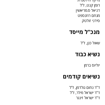
מייקל הילסנרת'
רומן קנט, ז"ל
דניאל ס.מריאשין
מנחם רוזנספט
סידני זולטק
מנכ"ל מייסד
שאול כגן, ז"ל
נשיא כבוד
יוליוס ברמן
נשיאים קודמים
ד"ר נחום גולדמן, ז"ל
ד"ר ישראל מילר, ז"ל
ד"ר ישראל זינגר