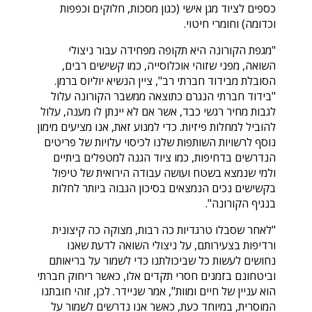
כספים לציוד מגן אישי (כגון מסכות, חלוקים וכפפות
וכדומה) וחומרי חיטוי.
"מגפת הקורונה היא תקופה מפחידה עבור ניצולי
השואה, מפני שזוהי אוכלוסייה, כמו קשישים רבים,
הסובלת מבידוד חברתי רב", ציין הנשיא יוליוס ברמן.
"בידוד חברתי הנגרם כתוצאה ממשבר הקורונה עלול
לגבות מחיר רגשי כבד, אשר אם לא יינתן לו מענה, עלול
להוביל למחלות פיזיות. כדי למנוע זאת, אנו מציעים מימון
נוסף לרשויות השותפות שלנו לכיסוי עלויות של פריטים
הנדרשים בדחיפות, כמו ציוד הגנה למטפלים ביתיים
ולמי שנמצא בשטח ועושה עבודה הירואית של טיפול
בקשישים נכים הנמצאים בסיכון הגבוה ביותר לחלות
בנגיף הקורונה".
"לאחר שסבלו טרגדיות כה רבות, מצוקה כה קיצונית
ורדיפות בצעירותם, על ניצולי השואה לדעת שאנו
נחושים לעשות כל שביכולתנו כדי לשמור על בריאותם
וביטחונם בזמנים חסרי תקדים אלו, כאשר ריחוק חברתי
הוא עניין של חיים ומוות", אמר שניידר. לכן, זוהי חובתנו
המוסרית, במיוחד כעת, כאשר אנו נדרשים לשמור על