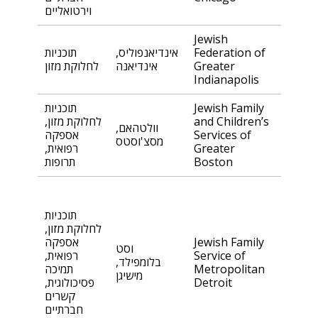
וירטואליים
Jewish
Federation of
אינדיאנפוליס,
תוכניות
Greater
אינדיאנה
לחלוקת מזון
Indianapolis
Jewish Family
תוכניות
and Children’s
לחלוקת מזון,
וולטהאם,
Services of
אספקה
מסצ'וסטס
Greater
רפואית,
Boston
תרופות
תוכניות
לחלוקת מזון,
Jewish Family
אספקה
וסט
Service of
רפואית,
בלומפילד,
Metropolitan
תמיכה
מישיגן
Detroit
פסיכולוגית,
קשרים
חברתיים