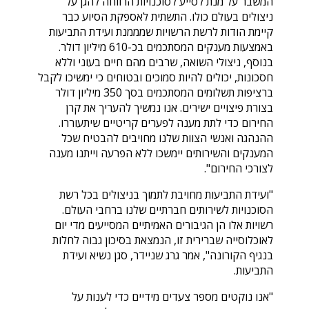
המשבר על מנת לסייע לסוכנויות הרווחה להגן על
ניצולים בעולם כולו. התשתית לאספקת הסיוע כבר
קיימת הודות לרשת הרשויות שמממנת ועידת התביעות
באמצעות מענקים המסתכמים בכ-610 מיליון דולר.
בנוסף, ניצולי השואה, שרבים מהם חיים בעוני וללא
חסכונות, יכולים להיות סמוכים ובטוחים כי ימשיכו לקבל
ברציפות תשלומים המסתכמים בסך 350 מיליון דולר
בצורת פיצויים ישירים. אנו נמשיך להעריך את קרן
החירום כדי לתת מענה לפערים קריטיים שיתעוררו.
ההנהגה ואנשי הצוות שלנו מחויבים להבטיח שכל
המענקים והשירותים יימשכו ללא הפרעה וייתנו מענה
לצורכי החירום".
"ועידת התביעות מחויבת לתמוך בניצולים בכל רשת
הסוכנויות לשירותים חברתיים שלנו ברחבי העולם.
רשויות אלו הן הגיבורים האמיתיים המסייעים מדי יום
לאוכלוסייה שברירית זו, הנמצאת בסיכון גבוה לחלות
בנגיף הקורונה", אמר גרג שניידר, סגן נשיא ועידת
התביעות.
"אנו נוקטים מספר צעדים מידיים כדי לענות על