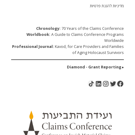
מדיניות להגנת פרטיות
Chronology:
70 Years of the Claims Conference
Worldbook:
A Guide to Claims Conference Programs
Worldwide
Professional Journal:
Kavod, for Care Providers and Families
of Aging Holocaust Survivors
⬥Diamond - Grant Reporting
LinkedIn
Instagram
Share Icon
Twitter
Facebook