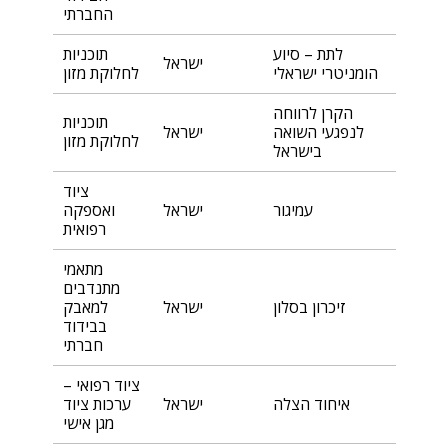
החברתי
לתת – סיוע
תוכניות
ישראל
הומניטרי ישראלי
לחלוקת מזון
הקרן לרווחה
תוכניות
לנפגעי השואה
ישראל
לחלוקת מזון
בישראל
ציוד
עמיגור
ישראל
ואספקה
רפואית
מתאמי
מתנדבים
זיכרון בסלון
ישראל
למאבק
בבידוד
חברתי
ציוד רפואי –
איחוד הצלה
ישראל
ערכות ציוד
מגן אישי