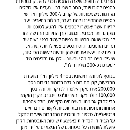
הצרכים הדחופים שיצרה המגפה וכדי להעניק במהירות
כספים לסוכנויות", הסביר שניידר. "צעדים אלו כוללים
מקדמות משמעותיות של קרוב ל-300 מיליון דולר של
כספים שהתחייבנו להם בעבר, הקלות בתאריכי יעד
לדיווח אשר יאפשרו לכספים אלו להגיע לסוכנויות
מוקדם יותר מכרגיל, וכמובן קרן החירום החדשה הזו
לניצולי שואה. הרשויות צפויות לעמוד בפני בעיה של
תזרים מזומנים, וגיוס הכספים צפוי להיות קשה. אנו
רוצים שהן יעשו את מה שהן יודעות לעשות הכי טוב,
שיצילו חיים. זה מה שחשוב – לכן אנו מזרימים מיד
למערכת כ-300 מיליון דולר".
בנוסף לתרומה ראשונית בסך 4 מיליון דולר מוועידת
התביעות, קרן החירום כוללת תרומות נדיבות בסך
200,000 אירו מקרן אלפרד לנדקר ותרומה בסך
100,000 דולר מקרן הארי וג'נט ויינברג. הקרן הוקמה
כדי לחזק את מגוון השירותים הקיימים, כולל אספקת
ארוחות ותרופות והרחבת תוכניות לקשרים חברתיים
וירטואליים/ טלפוניים ותוכניות התנדבות שיעזרו להקל
על הבידוד והבדידות באמצעות שיטות מאובטחות. הקרן
פועלת לשמירה על ביטחונם של הניצולים על ידי מתן