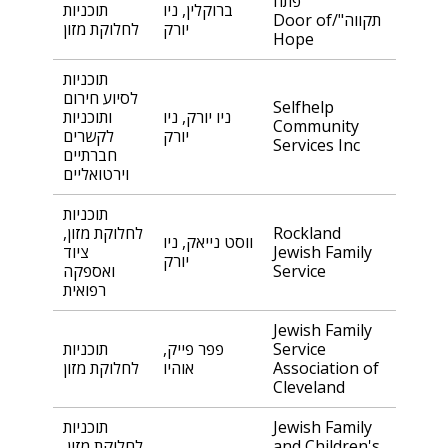
"פתח
ברוקלין, ניו
תוכניות
תקווה"/Door of
יורק
לחלוקת מזון
Hope
תוכניות
לסיוע חירום
Selfhelp
ניו יורק, ניו
ותוכניות
Community
יורק
לקשרים
Services Inc
חברתיים
וירטואליים
תוכניות
Rockland
לחלוקת מזון,
ווסט נייאק, ניו
Jewish Family
ציוד
יורק
Service
ואספקה
רפואית
Jewish Family
Service
פפר פייק,
תוכניות
Association of
אוהיו
לחלוקת מזון
Cleveland
Jewish Family
תוכניות
and Children's
לחלוקת מזון,