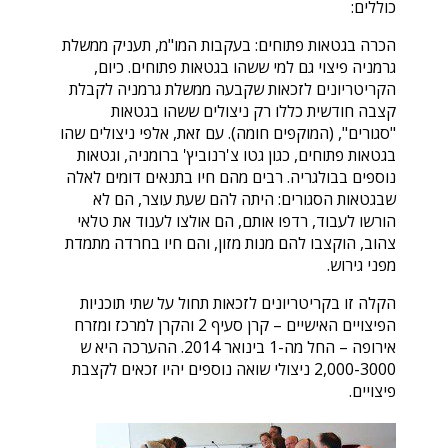
כוללים:
הכרה בגטאות פתוחים: בעקבות המו"מ, תעניק ממשלת
גרמניה פיצוי גם למי ששהו בגטאות פתוחים. כיום,
הקריטריונים לזכאות שקבעה ממשלת גרמניה לקבלת
קצבה חודשית כללו רק ניצולים ששהו בגטאות
"סגורים", (המוקפים חומה). עם זאת, אלפי ניצולים שהו
בגטאות פתוחים, כגון גטו צ'רנוביץ' ברומניה, וגטאות
נוספים בבולגריה. רבים מהם חיו בתנאים דומים לאלה
שבגטאות הסגורים: היתה להם שעת עוצר, הם לא
הורשו לעבוד, רדפו אותם, הם אולצו לענוד את טלאי
צהוב, הוקצבו להם מנות מזון, והם חיו בחרדה מתמדת
מפני גירוש.
הקלה זו בקריטריונים לזכאות תחול על שתי תוכניות
הפיצויים האישיים – קרן סעיף 2 והקרן למרכז ומזרח
אירופה – החל מה-1 בינואר 2014. ההערכה היא ש
2,000-3000 ניצולי שואה נוספים יהיו זכאים לקצבת
פיצויים.