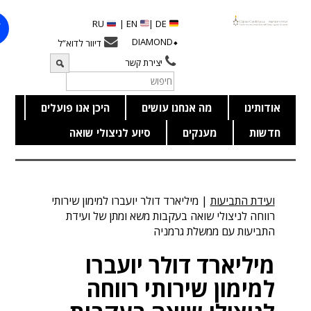
RU
EN |
DE |
⬥DIAMOND
דיוור לדוא”ל
יצירת קשר
דותינו
מה אנחנו עושים
היכן אנו פועלים
דשות
מענקים
סיוע לניצולי שואה
ועידת התביעות
|
מיליארד דולר יועברו למימון שירותי
רווחה לניצולי שואה בעקבות משא ומתן של ועידת
התביעות עם ממשלת גרמניה
מיליארד דולר יועברו
למימון שירותי רווחה