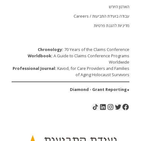
גון היורש
ה בועידת התביעות / Careers
ניות להגנת פרטיות
Chronology:
70 Years of the Claims Confere
Worldbook:
A Guide to Claims Conference Progr
Worldw
Professional Journal:
Kavod, for Care Providers and Famil
of Aging Holocaust Surviv
LinkedIn
Instagram
Share Icon
Twitter
Facebo