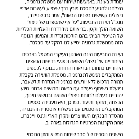
עומדת בעינה. באמצעות שיחות עם ממשלת גרמניה,
הצלחנו להגיע להסכם פורץ דרך שיסייע לעשרות אלפי
ניצולים קשישים בשנים הבאות", אמר גרג שניידר,
מנכ"ל ועידת התביעות. "על אף שמספרם של ניצולי
השואה הולך וקטן, בריאותם מידרדרת והעלויות הכלליות
של הטיפול הביתי בהם הולכות וגדלות, והמימון הנוסף
הזה מממשלת גרמניה יסייע לנו להקל על סבלם".
ועידת התביעות הינה הארגון העיקרי המטפל בצרכים
הייחודיים של ניצולי השואה ונפגעי רדיפות הנאצים
היהודיים בתחום הבריאות והרווחה. בנוסף לכספים
המתקבלים מממשלת גרמניה, מטפלת הוועידה בקבלת
תמורה מרכוש ללא יורשים בגרמניה המזרחית לשעבר,
ופועלת בשיתוף פעולה עם כמאה וחמישים ארגוני סיוע
יהודיים בעולם לרווחת ניצולי השואה ובנושאי חינוך,
הנצחה, מחקר ותיעוד. כמו כן, היא מעבירה כספים
המתקבלים מהסכמים עם ממשלות אוסטריה והונגריה,
מהסדר הבנקים השוויצרים ומקרן הארי וג'נט ויינברג,
אחת הקרנות הפרטיות הגדולות בארה"ב.
הישגים נוספים של סבב שיחות המשא ומתן הנוכחי